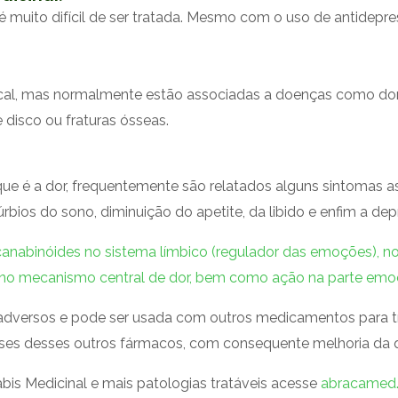
 é muito difícil de ser tratada. Mesmo com o uso de antidepr
al, mas normalmente estão associadas a doenças como dor neu
e disco ou fraturas ósseas.
que é a dor, frequentemente são relatados alguns sintomas
úrbios do sono, diminuição do apetite, da libido e enfim a dep
anabinóides no sistema límbico (regulador das emoções), n
a no mecanismo central de dor, bem como ação na parte emo
 adversos e pode ser usada com outros medicamentos para 
doses desses outros fármacos, com consequente melhoria da q
bis Medicinal e mais patologias tratáveis acesse
abracamed