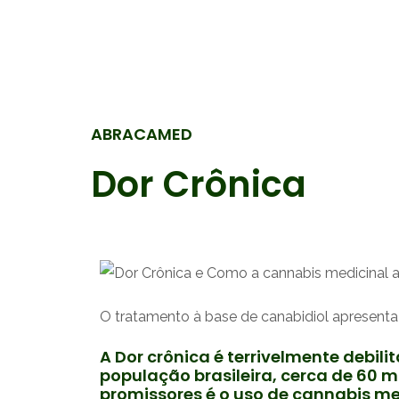
Ir
para
o
conteúdo
ABRACAMED
Dor Crônica
O tratamento à base de canabidiol apresenta
A Dor crônica é terrivelmente debil
população brasileira, cerca de 60 m
promissores é o uso de cannabis me