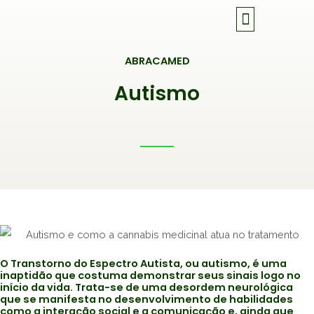
Ir
para
o
ABRACAMED
conteúdo
Autismo
O Transtorno do Espectro Autista, ou autismo, é uma
inaptidão que costuma demonstrar seus sinais logo no
início da vida. Trata-se de uma desordem neurológica
que se manifesta no desenvolvimento de habilidades
como a interação social e a comunicação e, ainda que