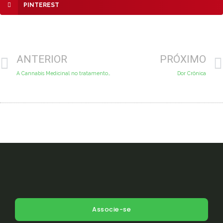
PINTEREST
Anterior
ANTERIOR
PRÓXIMO
A Cannabis Medicinal no tratamento do Mal de Parkinson
Dor Crônica
Associe-se