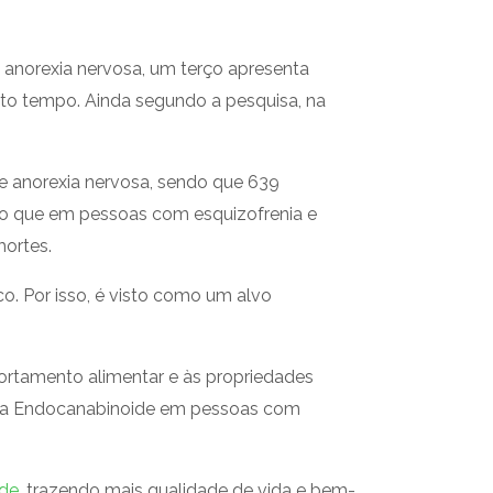
norexia nervosa, um terço apresenta
ito tempo. Ainda segundo a pesquisa, na
de anorexia nervosa, sendo que 639
 do que em pessoas com esquizofrenia e
mortes.
. Por isso, é visto como um alvo
ortamento alimentar e às propriedades
ma Endocanabinoide em pessoas com
ide
, trazendo mais qualidade de vida e bem-