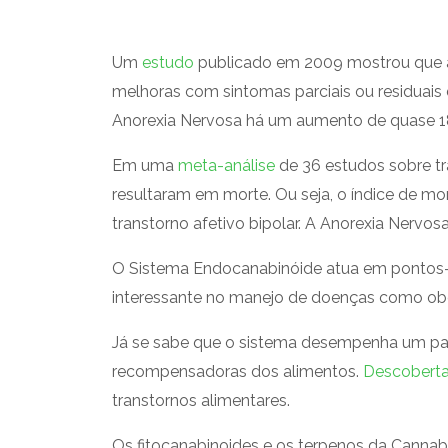
Um
estudo
publicado em 2009 mostrou que a
melhoras com sintomas parciais ou residuais
Anorexia Nervosa há um aumento de quase 18
Em uma
meta-análise
de 36 estudos sobre tr
resultaram em morte. Ou seja, o índice de m
transtorno afetivo bipolar. A Anorexia Nervo
O Sistema Endocanabinóide atua em pontos-ch
interessante no manejo de doenças como obe
Já se sabe que o sistema desempenha um pap
recompensadoras dos alimentos.
Descoberta
transtornos alimentares.
Os fitocanabinoides e os terpenos da Cannabi