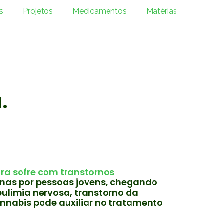
s
Projetos
Medicamentos
Matérias
.
ira sofre com transtornos
nas por pessoas jovens, chegando
bulimia nervosa, transtorno da
nnabis pode auxiliar no tratamento