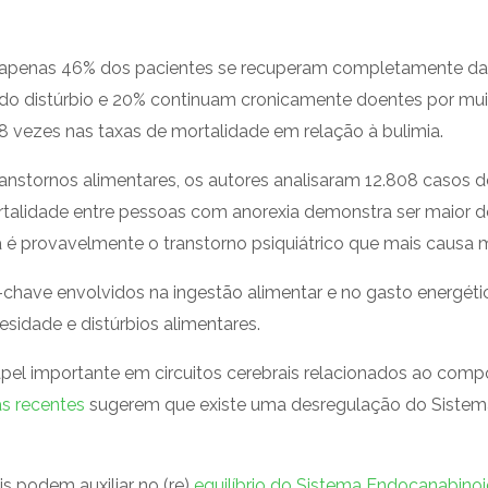
penas 46% dos pacientes se recuperam completamente da a
 do distúrbio e 20% continuam cronicamente doentes por mu
 vezes nas taxas de mortalidade em relação à bulimia.
anstornos alimentares, os autores analisaram 12.808 casos 
ortalidade entre pessoas com anorexia demonstra ser maior
sa é provavelmente o transtorno psiquiátrico que mais causa 
ave envolvidos na ingestão alimentar e no gasto energético
sidade e distúrbios alimentares.
el importante em circuitos cerebrais relacionados ao comp
s recentes
sugerem que existe uma desregulação do Siste
s podem auxiliar no (re)
equilíbrio do Sistema Endocanabino