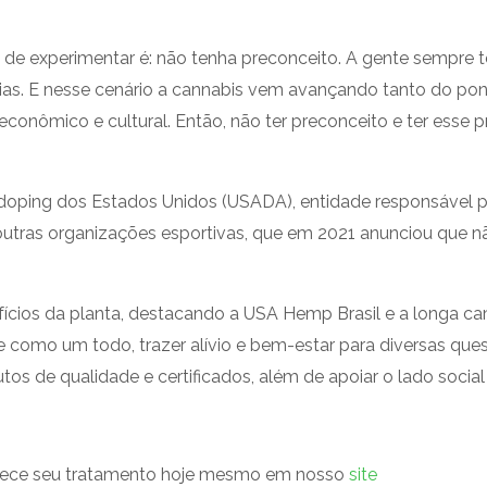
a de experimentar é: não tenha preconceito. A gente sempre
as. E nesse cenário a cannabis vem avançando tanto do ponto
econômico e cultural. Então, não ter preconceito e ter esse 
idoping dos Estados Unidos (USADA), entidade responsável p
utras organizações esportivas, que em 2021 anunciou que não
nefícios da planta, destacando a USA Hemp Brasil e a longa 
te como um todo, trazer alívio e bem-estar para diversas que
os de qualidade e certificados, além de apoiar o lado social
omece seu tratamento hoje mesmo em nosso
site