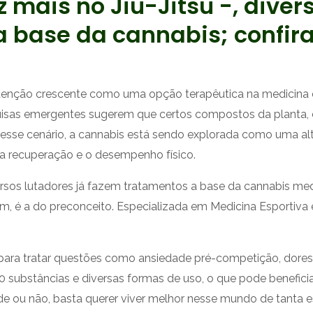
mais no Jiu-Jitsu -, divers
 base da cannabis; confir
tenção crescente como uma opção terapêutica na medicina e
squisas emergentes sugerem que certos compostos da plant
e desse cenário, a cannabis está sendo explorada como uma al
a recuperação e o desempenho físico.
iversos lutadores já fazem tratamentos a base da cannabis
m, é a do preconceito. Especializada em Medicina Esportiva e
 para tratar questões como ansiedade pré-competição, dores 
0 substâncias e diversas formas de uso, o que pode benefici
ou não, basta querer viver melhor nesse mundo de tanta est