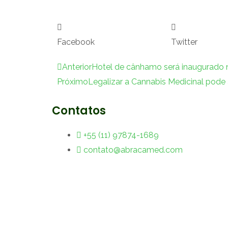
Facebook
Twitter
Anterior
Anterior
Hotel de cânhamo será inaugurado n
Próximo
Legalizar a Cannabis Medicinal pode 
Contatos
+55 (11) 97874-1689
contato@abracamed.com