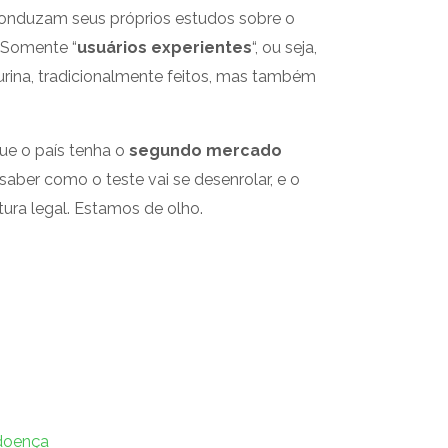
 conduzam seus próprios estudos sobre o
 Somente “
usuários experientes
“, ou seja,
rina, tradicionalmente feitos, mas também
ue o país tenha o
segundo mercado
aber como o teste vai se desenrolar, e o
ura legal. Estamos de olho.
Próximo
 doença