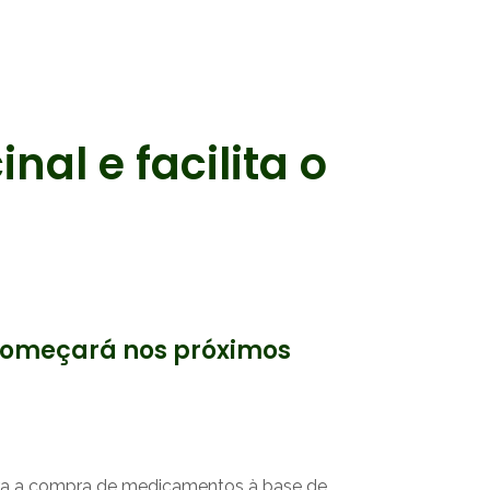
al e facilita o
o começará nos próximos
a a compra de medicamentos à base de