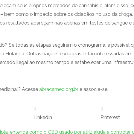
abeleçam seus próprios mercados de cannabis e, além disso,
te – bem como o impacto sobre os cidadãos no uso da droga.
os resultados apareçam não apenas em testes de sangue e u
ado? Se todas as etapas seguirem o cronograma, é possível q
 da Holanda. Outras nações europeias estão interessadas em s
ercado ilegal ao mesmo tempo e estabelecer uma infraestrut
medicinal? Acesse
abracamed.org.br
e associe-se.
LinkedIn
Pinterest
ipla: entenda como o CBD usado por atriz ajuda a controlar