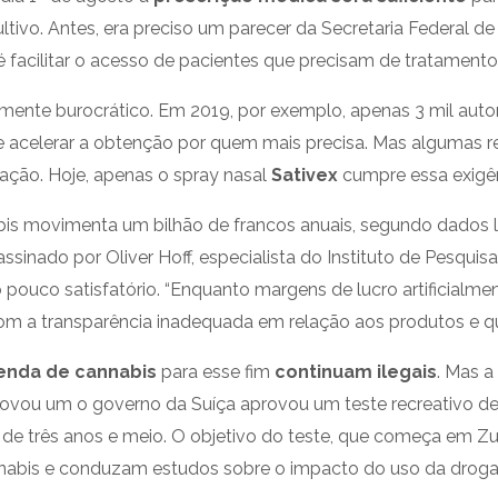
ivo. Antes, era preciso um parecer da Secretaria Federal d
 é facilitar o acesso de pacientes que precisam de tratament
mente burocrático. Em 2019, por exemplo, apenas 3 mil aut
 acelerar a obtenção por quem mais precisa. Mas algumas reg
lação. Hoje, apenas o spray nasal
Sativex
cumpre essa exigênc
is movimenta um bilhão de francos anuais, segundo dados 
ssinado por Oliver Hoff, especialista do Instituto de Pesquis
 pouco satisfatório. “Enquanto margens de lucro artificialme
m a transparência inadequada em relação aos produtos e qua
enda de cannabis
para esse fim
continuam ilegais
. Mas 
provou um o governo da Suíça aprovou um teste recreativo d
e três anos e meio. O objetivo do teste, que começa em Zuri
nabis e conduzam estudos sobre o impacto do uso da droga