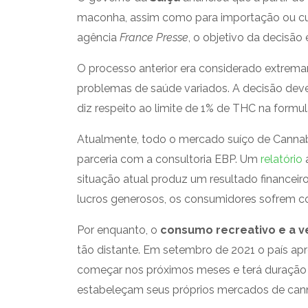
maconha, assim como para importação ou cult
agência
France Presse
, o objetivo da decisão
O processo anterior era considerado extrema
problemas de saúde variados. A decisão deve
diz respeito ao limite de 1% de THC na formu
Atualmente, todo o mercado suíço de Cannab
parceria com a consultoria EBP. Um
relatório
a
situação atual produz um resultado financeiro
lucros generosos, os consumidores sofrem co
Por enquanto, o
consumo recreativo e a v
tão distante. Em setembro de 2021 o país a
começar nos próximos meses e terá duração d
estabeleçam seus próprios mercados de can