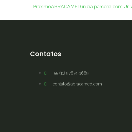
Próximo
ABRACAMED inicia parceria com Univ
Contatos
+55 (11) 97874-1689
contato@abracamed.com