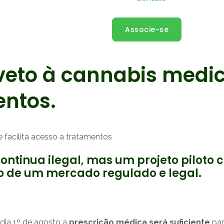
Associe-se
eto à cannabis medicin
entos.
continua ilegal, mas um projeto pilot
o de um mercado regulado e legal.
 dia 1º de agosto a
prescrição médica será suficiente
par