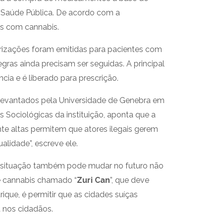
e Saúde Pública. De acordo com a
os com cannabis.
orizações foram emitidas para pacientes com
ras ainda precisam ser seguidas. A principal
ia e é liberado para prescrição.
levantados pela Universidade de Genebra em
as Sociológicas da instituição, aponta que a
nte altas permitem que atores ilegais gerem
lidade”, escreve ele.
a situação também pode mudar no futuro não
e cannabis chamado “
Zuri Can
”, que deve
que, é permitir que as cidades suíças
 nos cidadãos.